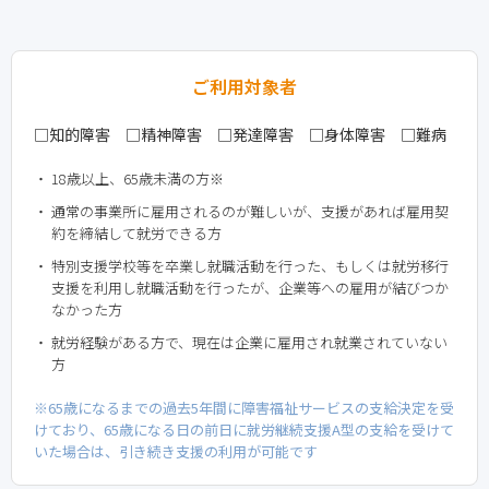
ご利用対象者
□知的障害 □精神障害 □発達障害 □身体障害 □難病
18歳以上、65歳未満の方※
通常の事業所に雇用されるのが難しいが、支援があれば雇用契
約を締結して就労できる方
特別支援学校等を卒業し就職活動を行った、もしくは就労移行
支援を利用し就職活動を行ったが、企業等への雇用が結びつか
なかった方
就労経験がある方で、現在は企業に雇用され就業されていない
方
※65歳になるまでの過去5年間に障害福祉サービスの支給決定を受
けており、65歳になる日の前日に就労継続支援A型の支給を受けて
いた場合は、引き続き支援の利用が可能です