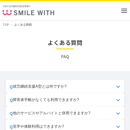
TOP
よくある質問
よくある質問
FAQ
Q
就労継続支援A型とは何ですか?
障害があるために通常の企業に雇用されることが困難な
Q
障害者手帳がなくても利用できますか?
方に対して、雇用契約に基づく就労機会を提供する福祉
サービスです。働きながら知識や能力を向上させ、一般
はい、可能です。障害者手帳がなくても、福祉サービス
Q
他のサービスやアルバイトと併用できますか?
就労への移行を目指すことができます。
等受給者証を取得することでご利用が可能です。
医師の診断書や定期通院があれば利用できる場合があり
アルバイトとの併用は原則として認められていません。
Q
見学や体験利用はできますか?