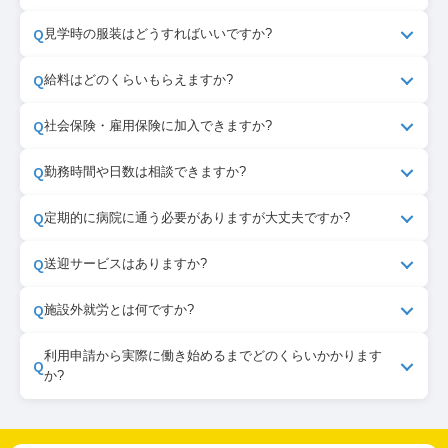
ますので、お気軽にご相談ください。
他の福祉サービスとの併用については、サービスの種類
により異なりますので、お問い合わせください。
はい、随時受け付けております。お電話またはお問い合
Q
見学時の服装はどうすればいいですか?
わせフォームよりご予約ください。
自由な服装で構いません。動きやすい服装でお越しくだ
Q
給料はどのくらいもらえますか?
さい。
雇用契約に基づき、京都府の最低賃金以上の時給をお支
Q
社会保険・雇用保険に加入できますか?
払いします。勤務時間や日数により月額は変動します
が、詳細は面談時にご説明いたします。
はい、勤務時間が週20時間以上の場合は雇用保険に加入
Q
勤務時間や日数は相談できますか?
していただきます。社会保険についても条件を満たせば
加入可能です。
はい、可能です。お気軽に相談してください。体調や通
Q
定期的に病院に通う必要がありますが大丈夫ですか?
院スケジュールに合わせて、無理のない条件から始めて
いただけます。募集情報（ハローワークの募集内容）に
問題ありません。通院日程を事前にお知らせいただけれ
Q
送迎サービスはありますか?
書かれている最低出勤日数を合わせてご確認ください。
ば、勤務スケジュールを調整いたします。
申し訳ございませんが、送迎サービスは実施しておりま
Q
施設外就労とは何ですか?
せん。公共交通機関を利用してご自身で通所していただ
くことが基本となります。施設外就労では、事業所（集
協力企業様の現場で業務を行うことです。生花市場、食
利用申請から実際に働き始めるまでどのくらいかかります
Q
か?
合場所）から車での送迎がある現場があります。
品製造、自動車部品の点検など、事業所内では経験でき
ない多様な仕事に挑戦できます。
市区町村での手続きやサービス等利用計画の作成などを
含め、通常2週間～1カ月程度かかります。詳しくは見