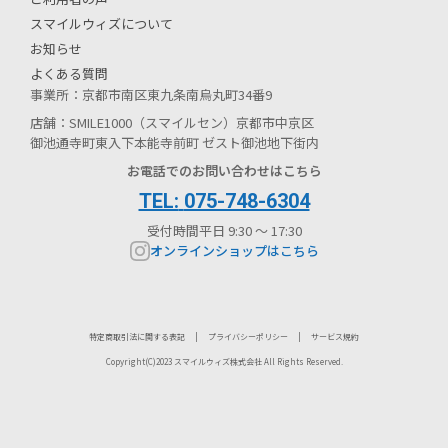
スマイルウィズについて
お知らせ
よくある質問
事業所：京都市南区東九条南烏丸町34番9
店舗：SMILE1000（スマイルセン）京都市中京区
御池通寺町東入下本能寺前町 ゼスト御池地下街内
お電話でのお問い合わせはこちら
075-748-6304
受付時間
平日 9:30 〜 17:30
オンラインショップはこちら
特定商取引法に関する表記
|
プライバシーポリシー
|
サービス規約
Copyright(C)2023 スマイルウィズ株式会社 All Rights Reserved.